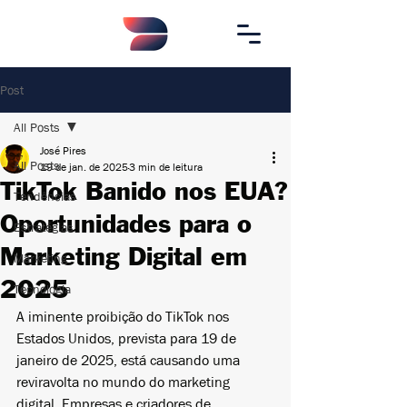
Post
All Posts
José Pires
All Posts
19 de jan. de 2025
3 min de leitura
TikTok Banido nos EUA?
Tendências
Oportunidades para o
Estratégias
Marketing Digital em
Marketing
2025
Tecnologia
A iminente proibição do TikTok nos 
Estados Unidos, prevista para 19 de 
janeiro de 2025, está causando uma 
reviravolta no mundo do marketing 
digital. Empresas e criadores de 