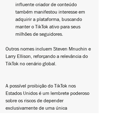
influente criador de conteúdo 
também manifestou interesse em 
adquirir a plataforma, buscando 
manter o TikTok ativo para seus 
milhões de seguidores.
Outros nomes incluem Steven Mnuchin e 
Larry Ellison, reforçando a relevância do 
TikTok no cenário global.
A possível proibição do TikTok nos 
Estados Unidos é um lembrete poderoso 
sobre os riscos de depender 
exclusivamente de uma única 
plataforma. Para se manter relevante, 
empresas e criadores de conteúdo devem 
diversificar suas estratégias de marketing 
digital, explorar novas redes sociais e 