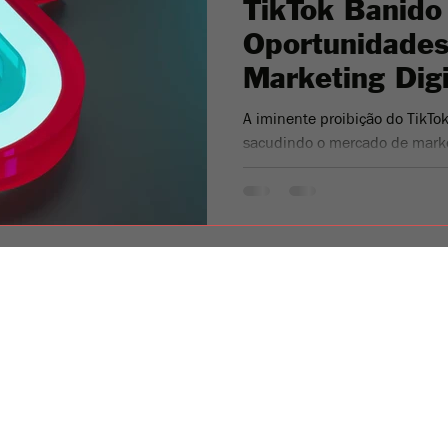
TikTok Banido
Oportunidades
Marketing Dig
A iminente proibição do TikTo
sacudindo o mercado de market
© 2024
Links Úteis