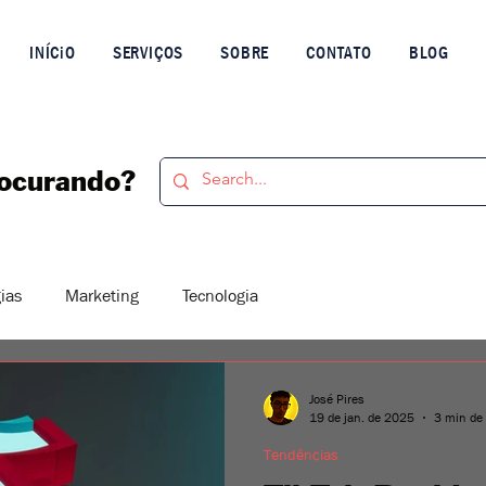
INÍCiO
SERVIÇOS
SOBRE
CONTATO
BLOG
rocurando?
ias
Marketing
Tecnologia
José Pires
19 de jan. de 2025
3 min de 
Tendências