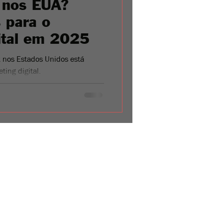
 nos EUA?
 para o
ital em 2025
k nos Estados Unidos está
ing digital.
Serviços
Blog